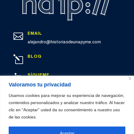
EMAIL

alejandro@historiasdeunapyme.com
BLOG
l
SÍGUEME

LinkedIn
Valoramos tu privacidad
Usamos cookies para mejorar su experiencia de navegación,
contenidos personalizados y analizar nuestro tráfico. Al hacer
clic en “Aceptar” usted da su consentimiento a nuestro uso
© 2026 Historias de una PYME
de las cookies.
Política de privacidad
|
Cookies
|
Aviso legal
Aceptar