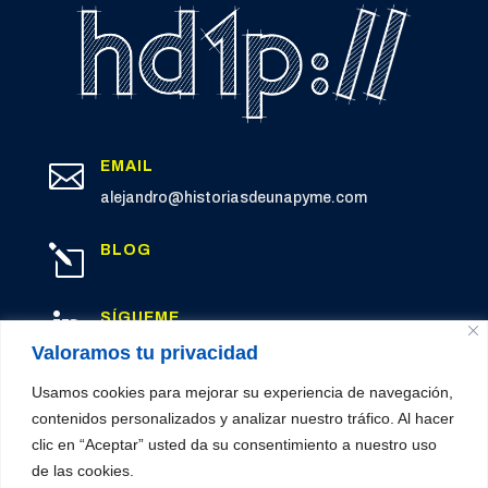
EMAIL

alejandro@historiasdeunapyme.com
BLOG
l
SÍGUEME

LinkedIn
Valoramos tu privacidad
Usamos cookies para mejorar su experiencia de navegación,
contenidos personalizados y analizar nuestro tráfico. Al hacer
clic en “Aceptar” usted da su consentimiento a nuestro uso
© 2026 Historias de una PYME
de las cookies.