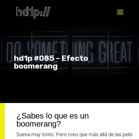
hd1p #085 – Efecto
boomerang
¿Sabes lo que es un
boomerang?
Suena muy tonto. Pero creo que más allá de las pelis