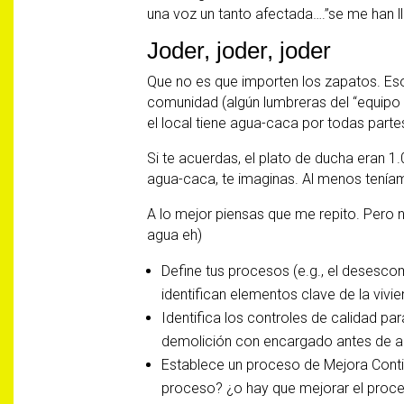
una voz un tanto afectada….”se me han l
Joder, joder, joder
Que no es que importen los zapatos. Eso
comunidad (algún lumbreras del “equipo 
el local tiene agua-caca por todas parte
Si te acuerdas, el plato de ducha eran 1.
agua-caca, te imaginas. Al menos tenía
A lo mejor piensas que me repito. Pero 
agua eh)
Define tus procesos (e.g., el desesco
identifican elementos clave de la vivie
Identifica los controles de calidad pa
demolición con encargado antes de a
Establece un proceso de Mejora Contin
proceso? ¿o hay que mejorar el proc