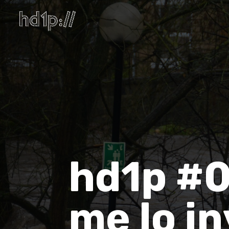
hd1p #0
me lo i