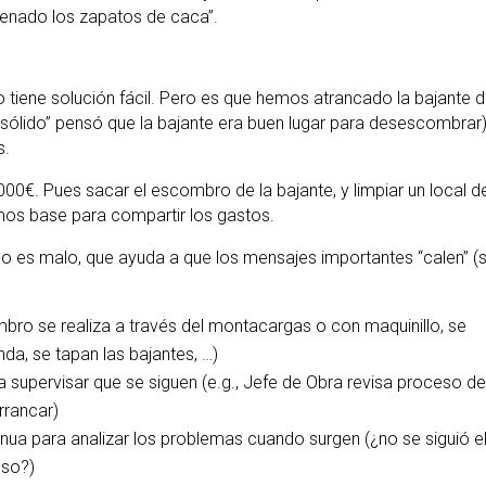
lenado los zapatos de caca”.
 tiene solución fácil. Pero es que hemos atrancado la bajante d
sólido” pensó que la bajante era buen lugar para desescombrar)
s.
000€. Pues sacar el escombro de la bajante, y limpiar un local d
mos base para compartir los gastos.
no es malo, que ayuda a que los mensajes importantes “calen” (
mbro se realiza a través del montacargas o con maquinillo, se
nda, se tapan las bajantes, …)
ra supervisar que se siguen (e.g., Jefe de Obra revisa proceso de
rrancar)
ua para analizar los problemas cuando surgen (¿no se siguió e
eso?)