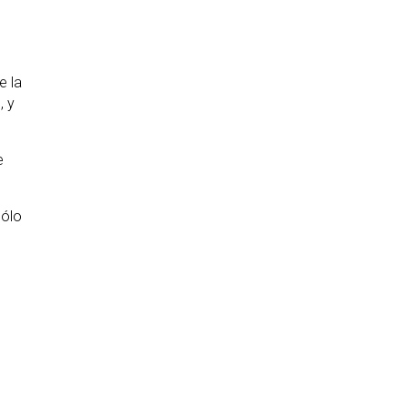
e la
, y
e
sólo
l