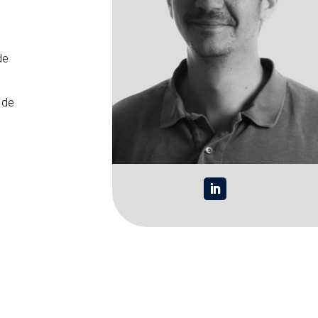
de
 de