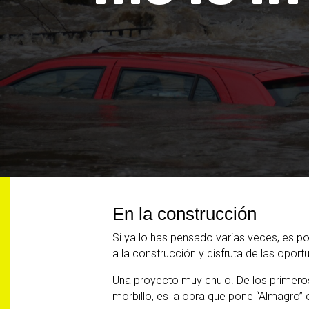
En la construcción
Si ya lo has pensado varias veces, es 
a la construcción y disfruta de las oport
Una proyecto muy chulo. De los primeros
morbillo, es la obra que pone “Almagro”