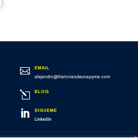
EMAIL

alejandro@historiasdeunapyme.com
BLOG
l
SÍGUEME

LinkedIn