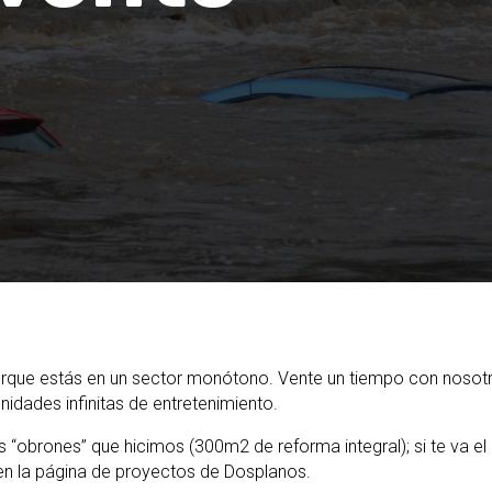
porque estás en un sector monótono. Vente un tiempo con nosot
unidades infinitas de entretenimiento.
 “obrones” que hicimos (300m2 de reforma integral); si te va el
 en la página de proyectos de Dosplanos.