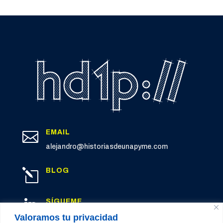
EMAIL

alejandro@historiasdeunapyme.com
BLOG
l
SÍGUEME

LinkedIn
Valoramos tu privacidad