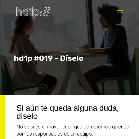
hd1p #019 – Díselo
Si aún te queda alguna duda,
díselo
­No sé si es el mayor error que cometemos quienes
somos responsables de un equipo.