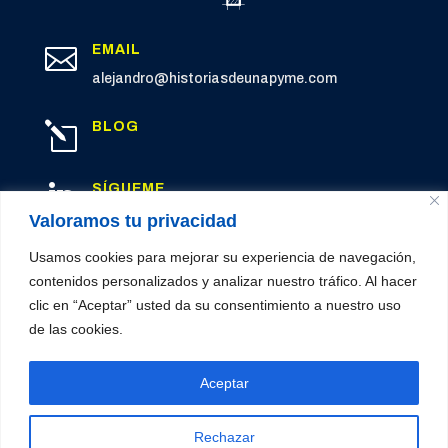
EMAIL

alejandro@historiasdeunapyme.com
BLOG
l
SÍGUEME

LinkedIn
Valoramos tu privacidad
Usamos cookies para mejorar su experiencia de navegación,
contenidos personalizados y analizar nuestro tráfico. Al hacer
clic en “Aceptar” usted da su consentimiento a nuestro uso
© 2026 Historias de una PYME
de las cookies.
Política de privacidad
|
Cookies
|
Aviso legal
Aceptar
Rechazar